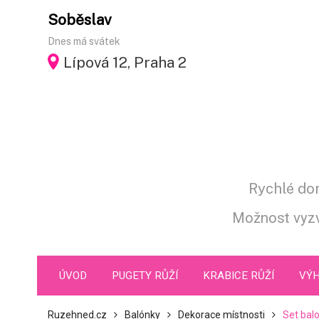
Skip
Soběslav
to
Dnes má svátek
content
Lípová 12, Praha 2
Rychlé dor
Možnost vyzv
ÚVOD
PUGETY RŮŽÍ
KRABICE RŮŽÍ
VÝH
Ruzehned.cz
Balónky
Dekorace místnosti
Set balo