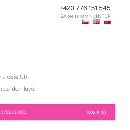
+420 776 151 545
Zavolejte nám NONSTOP
 a celé ČR.
hozí domluvě.
DVĚDI Z RŮŽÍ
KOŠÍK (0)