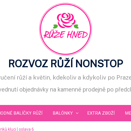
ROZVOZ RŮŽÍ NONSTOP
učení růží a květin, kdekoliv a kdykoliv po Praze
ednutí objednávky na kamenné prodejně po předc
ODNÉ BALÍČKY RŮŽÍ
BALÓNKY
EXTRA ZBOŽÍ
ME
nků kluci | oslava 6