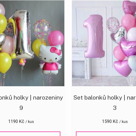
onků holky | narozeniny
Set balonků holky | na
9
3
1190
Kč
1590
Kč
/ kus
/ kus