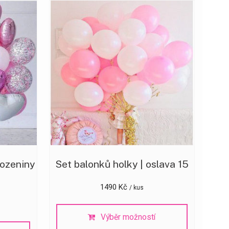
rozeniny
Set balonků holky | oslava 15
1490
Kč
/ kus
Výběr možností