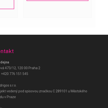
Růže Hned – podpora
AI Agent
ntakt
Dobrý den! Jak vám mohu pomoci? Zeptejte
se na doručení, ceny nebo objednávku.
dejna
ová 473/12, 120 00 Praha 2
:
+420 776 151 545
rigos s.r.o.
jekt vedený pod spisovou značkou C 289101 u Městského
du v Praze