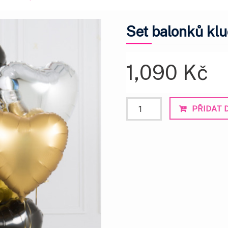
Set balonků kluc
1,090
Kč
Set
PŘIDAT 
balonků
kluci
|
oslava
6
množství