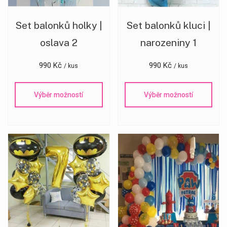
Set balonků holky |
Set balonků kluci |
oslava 2
narozeniny 1
990
Kč
990
Kč
/ kus
/ kus
Výběr možností
Výběr možností