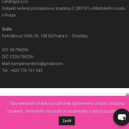
Landrigos s.r.o.
Subjekt vedený pod spisovou značkou C 289101 u Městského soudu
v Praze
Sídlo
Petržílkova 1436/35, 158 00 Praha 5 – Stodůlky
IČO: 06796036
DIČ: CZ06796036
Mail:
komplimentinfo@gmail.com
Tel.:
+420 776 151 545
×
Dobrý den, mohu vám pomoci?
Tato webová stránka používá ke správnému chodu soubory
cookies. Setrváním na stránce souhlasíte s jejich používáním.
Zavřít