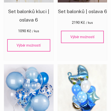
Set balonků kluci |
Set balonků | oslava 6
oslava 6
2190
Kč
/ kus
1090
Kč
/ kus
Růže Hned – podpora
Výběr možností
AI Agent
Výběr možností
Dobrý den! Jak vám mohu pomoci? Zeptejte se na
doručení, ceny nebo objednávku.