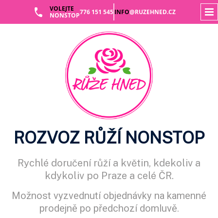
VOLEJTE
776 151 545
INFO
@RUZEHNED.CZ
NONSTOP
Skip
to
content
ROZVOZ RŮŽÍ NONSTOP
Rychlé doručení růží a květin, kdekoliv a
kdykoliv po Praze a celé ČR.
Možnost vyzvednutí objednávky na kamenné
prodejně po předchozí domluvě.