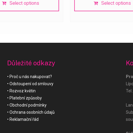
Select options
Select options
Důležité odkazy
Ko
Proč u nás nakupovat?
Pro
Odstoupení od smlouvy
Líp
Rozvoz květin
Tel.
Platební způsoby
Obchodní podmínky
Land
Ochrana osobních údajů
Sub
Reklamační řád
sou