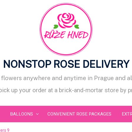
NONSTOP ROSE DELIVERY
d flowers anywhere and anytime in Prague and al
 pick up your order at a brick-and-mortar store by 
BALLOONS
CONVENIENT ROSE PACKAGES
EXT
vers 9