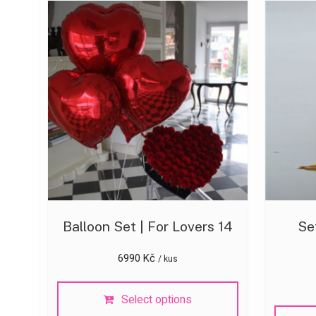
Balloon Set | For Lovers 14
Set
6990
Kč
/ kus
Select options