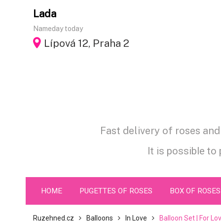
Skip
Lada
to
Nameday today
content
Lípová 12, Praha 2
Fast delivery of roses an
It is possible to
HOME
PUGETTES OF ROSES
BOX OF ROSES
Ruzehned.cz
Balloons
In Love
Balloon Set | For Lo