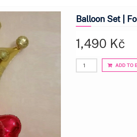
Balloon Set | F
1,490
Kč
Balloon
ADD TO 
Set
|
For
Lovers
9
quantity