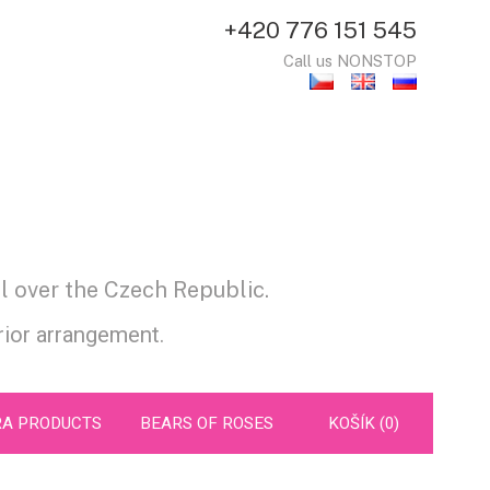
+420 776 151 545
Call us NONSTOP
l over the Czech Republic.
prior arrangement.
RA PRODUCTS
BEARS OF ROSES
KOŠÍK (0)