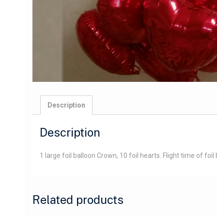
Description
Description
1 large foil balloon Crown, 10 foil hearts. Flight time of foil
Related products