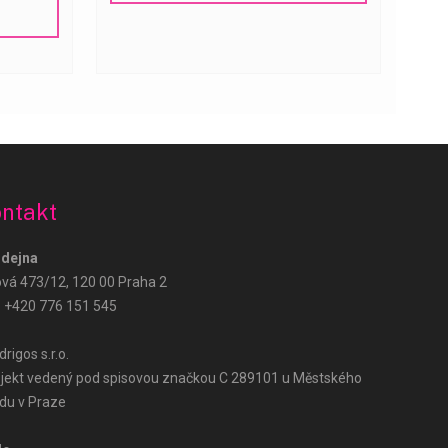
Růže Hned – podpora
AI Agent
ntakt
Dobrý den! Jak vám mohu pomoci? Zeptejte
se na doručení, ceny nebo objednávku.
dejna
ová 473/12, 120 00 Praha 2
:
+420 776 151 545
rigos s.r.o.
jekt vedený pod spisovou značkou C 289101 u Městského
du v Praze