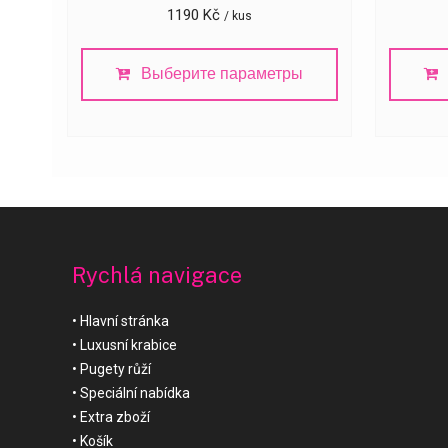
1190
Kč
/ kus
Выберите параметры
Rychlá navigace
Hlavní stránka
Luxusní krabice
Pugety růží
Speciální nabídka
Extra zboží
Košík