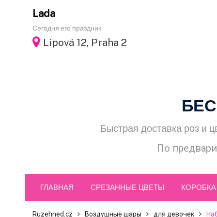
Skip
Lada
to
Сегодня его праздник
content
Lípová 12, Praha 2
БЕС
Быстрая доставка роз и ц
По предвари
ГЛАВНАЯ
СРЕЗАННЫЕ ЦВЕТЫ
КОРОБКА
Ruzehned.cz
Воздушные шары
для девочек
На