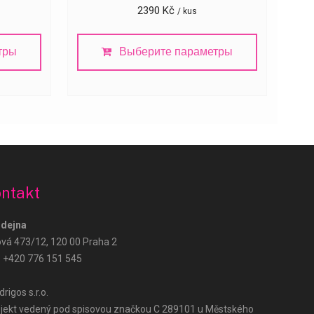
2390
Kč
/ kus
тры
Выберите параметры
Růže Hned – podpora
AI Agent
ntakt
Dobrý den! Jak vám mohu pomoci? Zeptejte
se na doručení, ceny nebo objednávku.
dejna
ová 473/12, 120 00 Praha 2
:
+420 776 151 545
rigos s.r.o.
jekt vedený pod spisovou značkou C 289101 u Městského