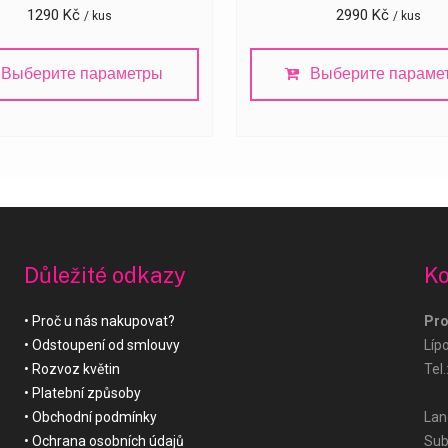
1290
Kč
2990
Kč
/ kus
/ kus
Выберите параметры
Выберите параме
Důležité odkazy
Ko
Proč u nás nakupovat?
Pro
Odstoupení od smlouvy
Líp
Rozvoz květin
Tel.
Platební způsoby
Obchodní podmínky
Land
Ochrana osobních údajů
Sub