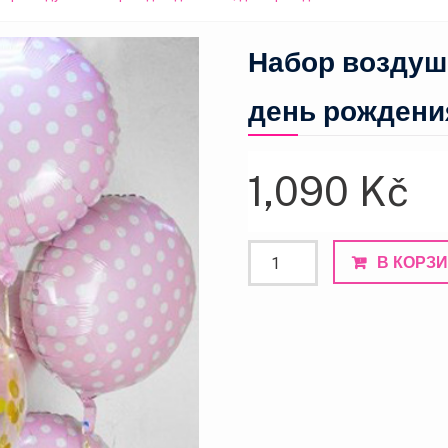
Набор воздуш
день рождени
1,090
Kč
Количество
В КОРЗ
товара
Набор
воздушных
шаров
для
девочек
|
день