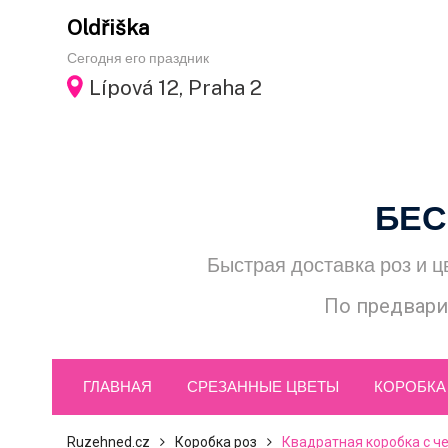
Skip
Oldřiška
to
Сегодня его праздник
content
Lípová 12, Praha 2
БЕС
Быстрая доставка роз и ц
По предвари
ГЛАВНАЯ
СРЕЗАННЫЕ ЦВЕТЫ
КОРОБКА
Ruzehned.cz
Коробка роз
Квадратная коробка с ч