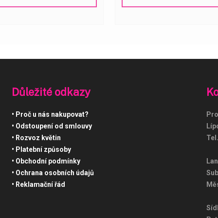
Důležité odkazy
Ko
Proč u nás nakupovat?
Pro
Odstoupení od smlouvy
Líp
Rozvoz květin
Tel
Platební způsoby
Obchodní podmínky
Lan
Ochrana osobních údajů
Sub
Reklamační řád
Měs
Síd