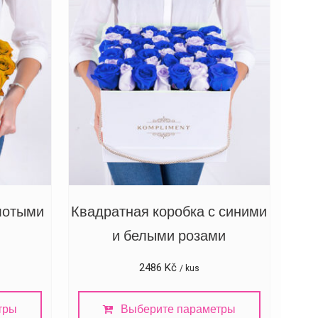
олотыми
Квадратная коробка с синими
и белыми розами
2486
Kč
/ kus
тры
Выберите параметры