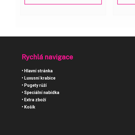
Rychlá navigace
Hlavní stránka
Luxusní krabice
Pugety růží
Speciální nabídka
Extra zboží
Košík