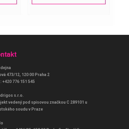
Růže Hned – podpora
AI Agent
ntakt
Dobrý den! Jak vám mohu pomoci?
Zeptejte se na doručení, ceny nebo
dejna
objednávku.
ová 473/12, 120 00 Praha 2
.:
+420 776 151 545
drigos s.r.o.
jekt vedený pod spisovou značkou C 289101 u
tského soudu v Praze
lo