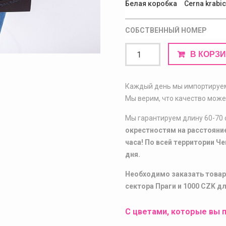
Белая коробка
Cerna krabi
СОБСТВЕННЫЙ НОМЕР
Количество
В КОРЗ
товара
Квадратная
коробка
Каждый день мы импортируем
с
Мы верим, что качество може
черными
Мы гарантируем длину 60-70 
розами
окрестностям на расстояние
часа! По всей территории Ч
дня.
Необходимо заказать товар
сектора Праги и 1000 CZK д
С цветами, которые вы п