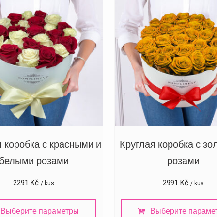
я коробка с красными и
Круглая коробка с з
белыми розами
розами
2291
Kč
2991
Kč
/ kus
/ kus
Выберите параметры
Выберите параме