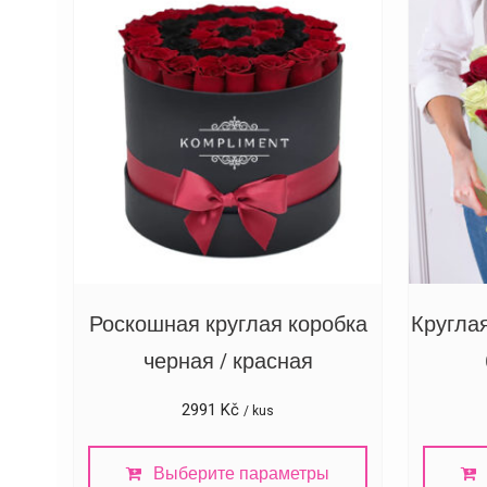
Роскошная круглая коробка
Кругла
черная / красная
2991
Kč
/ kus
Выберите параметры