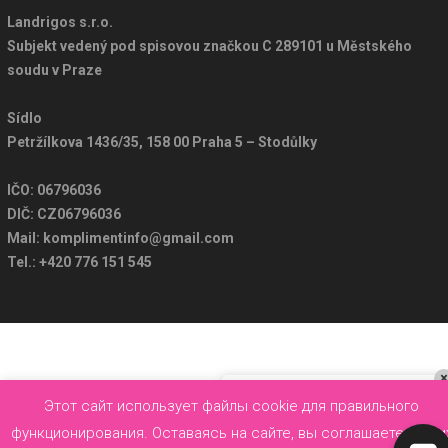
Landrigos s.r.o.
Subjekt vedený pod spisovou značkou C 289101 u Městského
soudu v Praze
Sídlo
Petržílkova 1436/35, 158 00 Praha 5 – Stodůlky
IČO: 06796036
DIČ: CZ06796036
Mail:
komplimentinfo@gmail.com
Tel.:
+420 776 151 545
×
Dobrý den, mohu vám pomoci?
Этот сайт использует файлы cookie для правильного
функционирования. Оставаясь на сайте, вы соглашаетесь с и