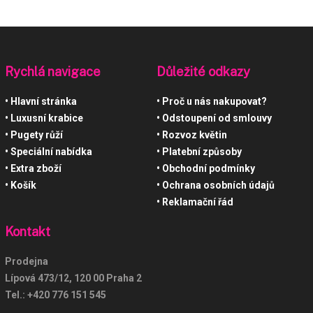
Rychlá navigace
Důležité odkazy
Hlavní stránka
Proč u nás nakupovat?
Luxusní krabice
Odstoupení od smlouvy
Pugety růží
Rozvoz květin
Speciální nabídka
Platební způsoby
Extra zboží
Obchodní podmínky
Košík
Ochrana osobních údajů
Reklamační řád
Kontakt
Prodejna
Lípová 473/12, 120 00 Praha 2
Tel.:
+420 776 151 545