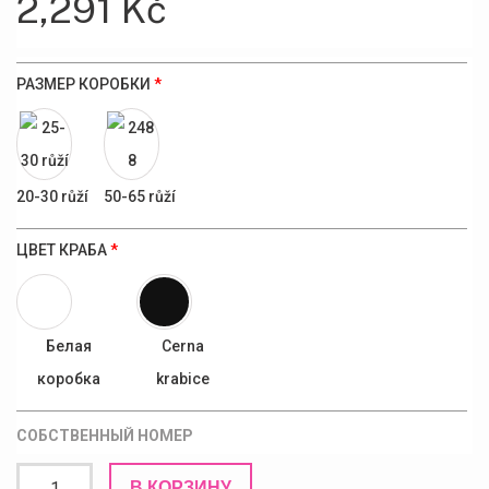
2,291
Kč
РАЗМЕР КОРОБКИ
*
20-30 růží
50-65 růží
ЦВЕТ КРАБА
*
Белая
Cerna
коробка
krabice
СОБСТВЕННЫЙ НОМЕР
Количество
В КОРЗИНУ