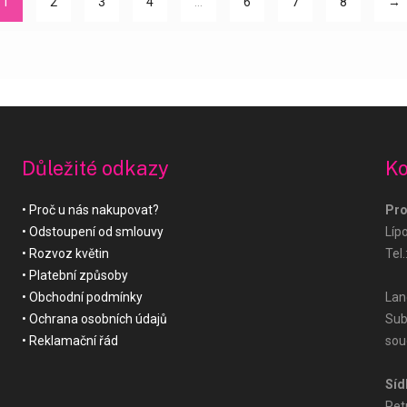
1
2
3
4
…
6
7
8
→
Důležité odkazy
Ko
Proč u nás nakupovat?
Pro
Odstoupení od smlouvy
Líp
Rozvoz květin
Tel.
Platební způsoby
Obchodní podmínky
Land
Ochrana osobních údajů
Sub
Reklamační řád
sou
Síd
Pet