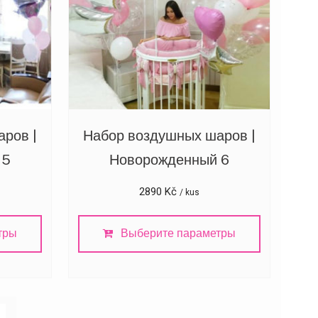
ров |
Набор воздушных шаров |
 5
Новорожденный 6
2890
Kč
/ kus
тры
Выберите параметры