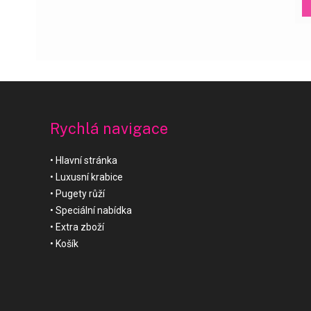
Rychlá navigace
Hlavní stránka
Luxusní krabice
Pugety růží
Speciální nabídka
Extra zboží
Košík