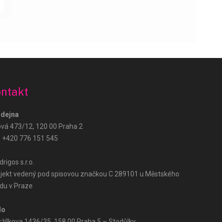
Růže Hned – podpora
AI Agent
ntakt
Dobrý den! Jak vám mohu pomoci? Zeptejte
se na doručení, ceny nebo objednávku.
dejna
ová 473/12, 120 00 Praha 2
:
+420 776 151 545
rigos s.r.o.
jekt vedený pod spisovou značkou C 289101 u Městského
du v Praze
lo
ržílkova 1436/35, 158 00 Praha 5 – Stodůlky