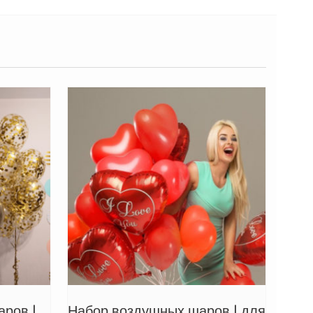
ров |
Набор воздушных шаров | для