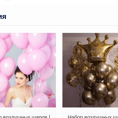
ия
р воздушных шаров |
Набор воздушных ша