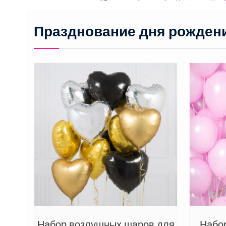
Празднование дня рожден
Набор воздушных шаров для
Набо