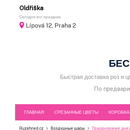
Skip
Oldřiška
to
Сегодня его праздник
content
Lípová 12, Praha 2
БЕС
Быстрая доставка роз и ц
По предвари
ГЛАВНАЯ
СРЕЗАННЫЕ ЦВЕТЫ
КОРОБКА
Ruzehned.cz
Воздушные шары
Празднование дня