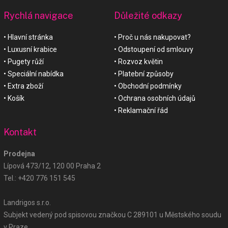
Rychlá navigace
Důležité odkazy
Hlavní stránka
Proč u nás nakupovat?
Luxusní krabice
Odstoupení od smlouvy
Pugety růží
Rozvoz květin
Speciální nabídka
Platební způsoby
Extra zboží
Obchodní podmínky
Košík
Ochrana osobních údajů
Reklamační řád
Kontakt
Prodejna
Lípová 473/12, 120 00 Praha 2
Tel.:
+420 776 151 545
Landrigos s.r.o.
Subjekt vedený pod spisovou značkou C 289101 u Městského soudu
v Praze