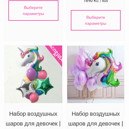
1690
Kč
/ kus
Выберите
параметры
Выберите
параметры
Р
А
С
П
Р
Д
А
Ж
О
А
!
Набор воздушных
Набор воздушных
шаров для девочек |
шаров для девочек |