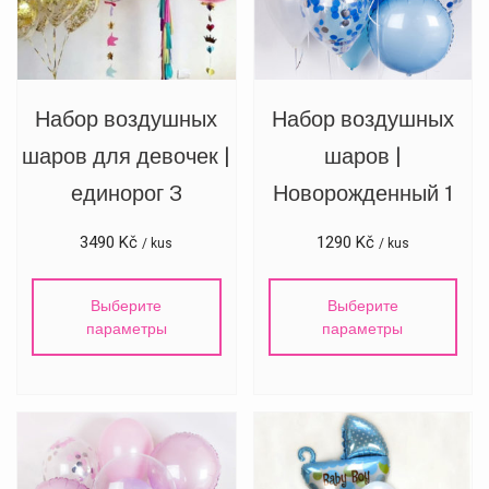
Набор воздушных
Набор воздушных
шаров для девочек |
шаров |
единорог 3
Новорожденный 1
3490
Kč
1290
Kč
/ kus
/ kus
Růže Hned – podpora
AI Agent
Выберите
Выберите
Dobrý den! Jak vám mohu pomoci? Zeptejte se na
параметры
параметры
doručení, ceny nebo objednávku.